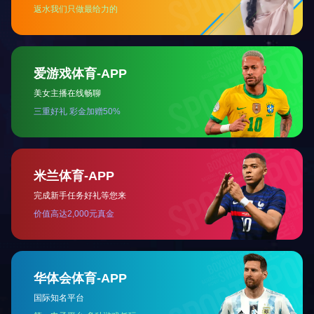
友情链接
ManBetX官方网站-ManBetX（中国）
星空在线平台-星空（中
国）
星空网·官方端网站-星空（中国）
米兰官方网站-米兰
MiLan(中国)
开云线上平台-开云（中国）
爱游戏在线官网-爱游
戏(中国)
星空入口-星空入口(中国)
韦德网站-韦德（中国）唯一
网站
米兰app官方端网站-米兰(中国)
完美平台-完美平台中国官
方网站