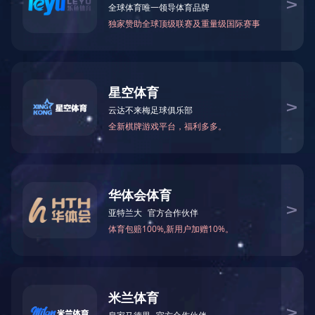
散热器系列
PRODUCT CENTER
产品中心
灯具系列