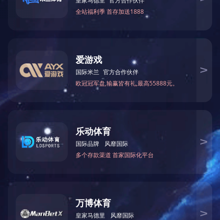
电动轮椅配件系列
对讲机
路灯系列
油箱
散热器系列
汽车发动机骨架
汽车配件系列
燃气灶配件系列