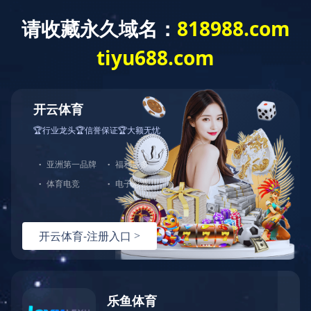
爱游戏平台
您好，欢迎访问爱游戏平台-爱游戏(中国)一站式服务平台 官网!
网站爱游戏平台
爱游戏平台-爱游戏
产品中心
(中国)一站式服务平
台