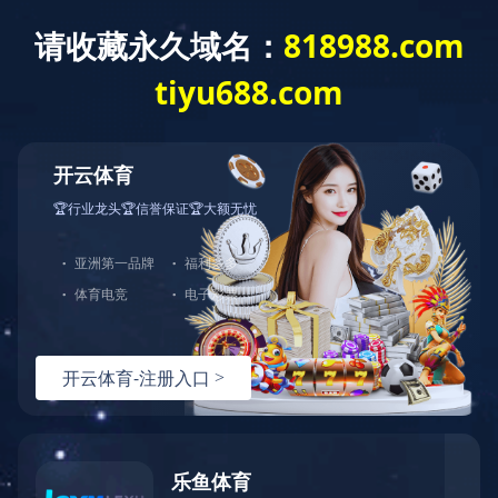
爱游戏平台
您好，欢迎访问爱游戏平台-爱游戏(中国)一站式服务平台 官网!
网站爱游戏平台
爱游戏平台-爱游戏
产品中心
(中国)一站式服务平
台