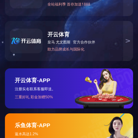
热水器配件系列
空压机、自行车等其他配件
上一篇：灯具系列
全国服务热线
下一篇：灯具系列
0513-86266166