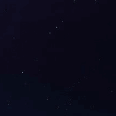
网站爱游戏平台
爱游戏平台-爱游
产品中心
戏(中国)一站式