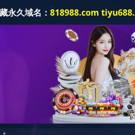
中心
行业选型
新闻资讯
案