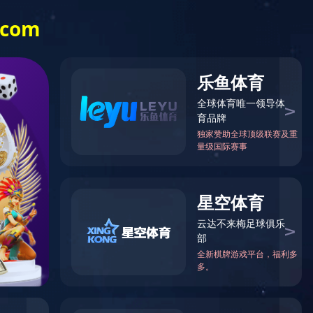
扫一扫
腾讯客服
在线留言
服务电话：
0513-86266166
例中心
联系我们