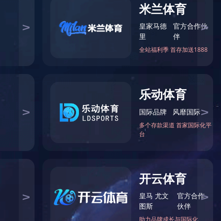
您的位置：
爱游戏平台
>
产品中心
>
对讲机
>