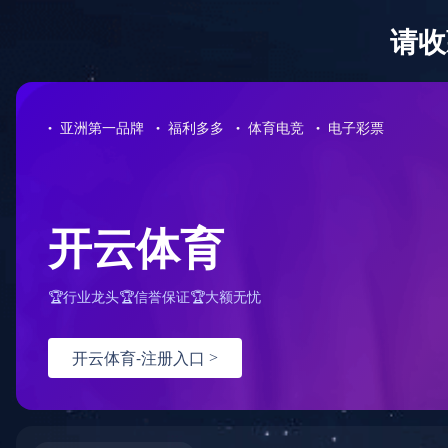
爱游戏平台
您好，欢迎访问爱游戏平台-爱游戏(中国)一站式服务平台 官网!
网站爱游戏平台
爱游戏平台-爱游戏
产品
(中国)一站式服务平
台