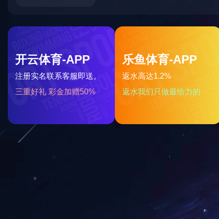
电动轮椅配件系列
对讲机
路灯系列
油箱
散热器系列
汽车发动机骨架
汽车配件系列
燃气灶配件系列